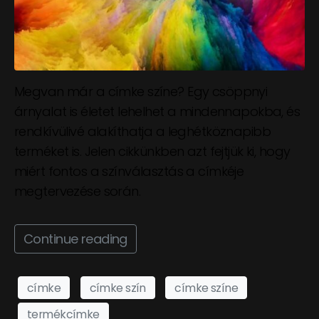
Megvan már a címke színe? Egy csöppnyi
árnyalat is életet lehelhet a mindennapokba, és
rendkívülivé alakíthatja a leghétköznapibb
terméket is. Jelen cikkünkben azt fejtjük ki, hogy
miért fontos a színválasztás a címkéje
megtervezése során.
Continue reading
címke
címke szín
címke színe
termékcímke