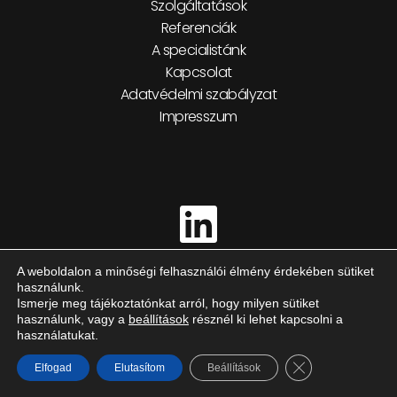
Szolgáltatások
Referenciák
A specialistánk
Kapcsolat
Adatvédelmi szabályzat
Impresszum
A weboldalon a minőségi felhasználói élmény érdekében sütiket
használunk.
Ismerje meg tájékoztatónkat arról, hogy milyen sütiket
használunk, vagy a
beállítások
résznél ki lehet kapcsolni a
használatukat.
Close GDPR Cook
Elfogad
Elutasítom
Beállítások